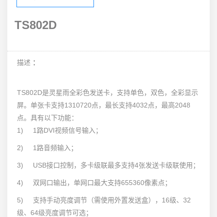
TS802D
描述
：
TS802D是灵星雨全彩色发送卡，支持单色，双色，全彩显示
屏。单张卡支持1310720点，最长支持4032点，最高2048
点。具有以下功能：
1) 1路DVI视频信号输入；
2) 1路音频输入；
3) USB接口控制，多卡级联最多支持4张发送卡级联使用；
4) 双网口输出，单网口最大支持655360像素点；
5) 支持手动亮度调节（需使用外置发送盒），16级、32
级、64级亮度调节可选；